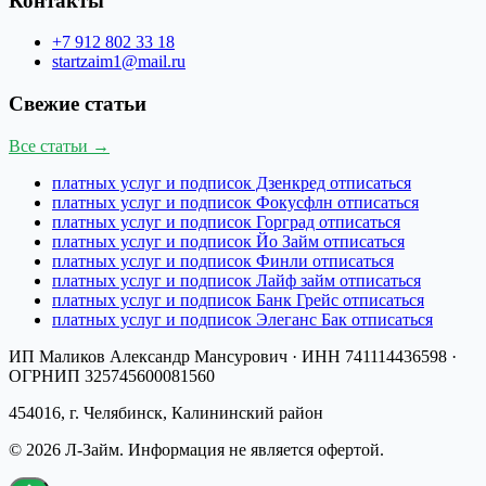
Контакты
+7 912 802 33 18
startzaim1@mail.ru
Свежие статьи
Все статьи →
платных услуг и подписок Дзенкред отписаться
платных услуг и подписок Фокусфлн отписаться
платных услуг и подписок Горград отписаться
платных услуг и подписок Йо Займ отписаться
платных услуг и подписок Финли отписаться
платных услуг и подписок Лайф займ отписаться
платных услуг и подписок Банк Грейс отписаться
платных услуг и подписок Элеганс Бак отписаться
ИП Маликов Александр Мансурович
· ИНН
741114436598
·
ОГРНИП
325745600081560
454016, г. Челябинск, Калининский район
©
2026
Л-Займ
. Информация не является офертой.