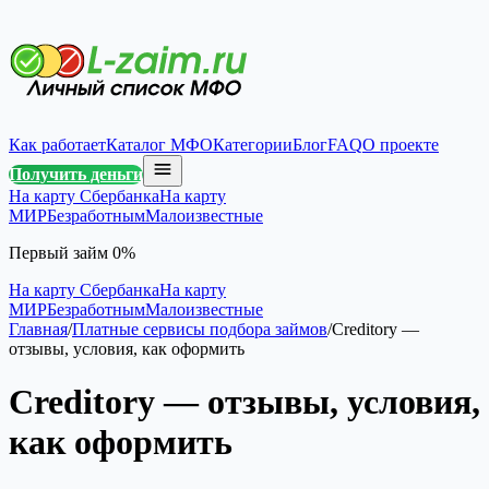
Как работает
Каталог МФО
Категории
Блог
FAQ
О проекте
Получить деньги
На карту Сбербанка
На карту
МИР
Безработным
Малоизвестные
Первый займ 0%
На карту Сбербанка
На карту
МИР
Безработным
Малоизвестные
Главная
/
Платные сервисы подбора займов
/
Creditory —
отзывы, условия, как оформить
Creditory — отзывы, условия,
как оформить